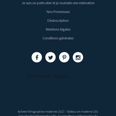
Je suis un particulier et je souhaite une estimation
Nos Promesses
Désinscription
Mentions légales
Conditions générales
Partager
Partager
Partager
Partager
Acheter lithographies modernes (322)
Tableau art moderne (10)
Salvador Dali lithographie (29)
Georges Braque lithographie (5)