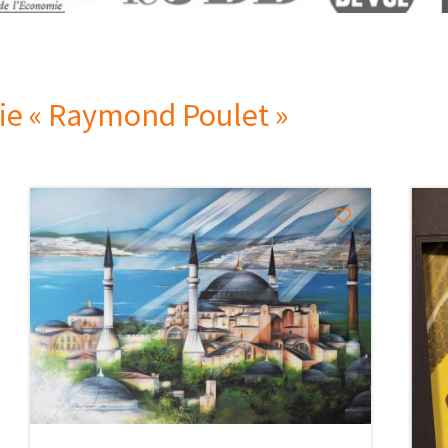
rie « Raymond Poulet »