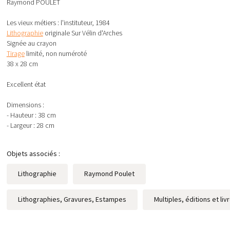
Raymond POULET
Les vieux métiers : l'instituteur, 1984
Lithographie
originale Sur Vélin d'Arches
Signée au crayon
Tirage
limité, non numéroté
38 x 28 cm
Excellent état
Dimensions :
- Hauteur : 38 cm
- Largeur : 28 cm
Objets associés :
Lithographie
Raymond Poulet
Lithographies, Gravures, Estampes
Multiples, éditions et liv