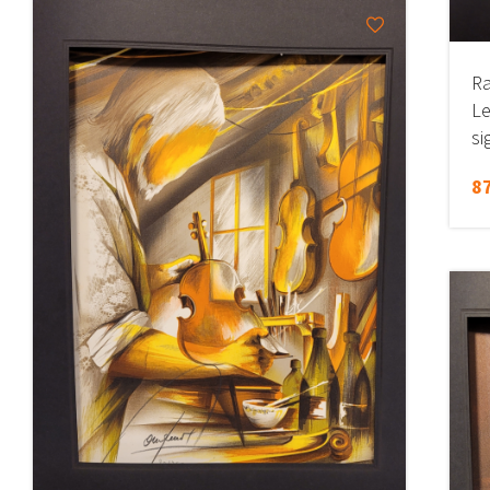
Ra
Le
si
87