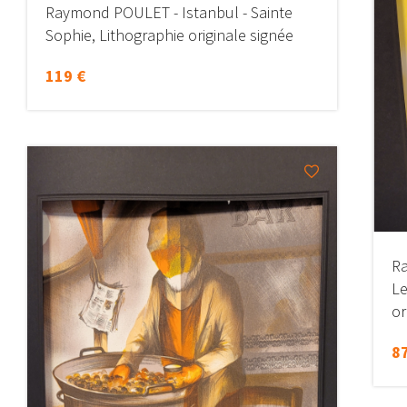
Raymond POULET - Istanbul - Sainte
Sophie, Lithographie originale signée
119 €
Ra
Le
or
87