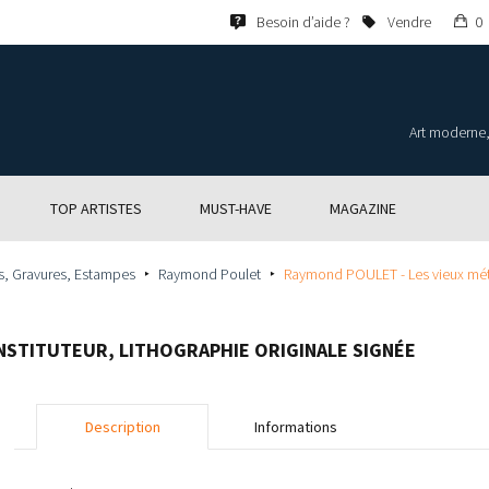
Mo
Besoin d’aide ?
Vendre
0
pa
Art moderne,
TOP ARTISTES
MUST-HAVE
MAGAZINE
s, Gravures, Estampes
Raymond Poulet
Raymond POULET - Les vieux métier
’INSTITUTEUR, LITHOGRAPHIE ORIGINALE SIGNÉE
Description
Informations