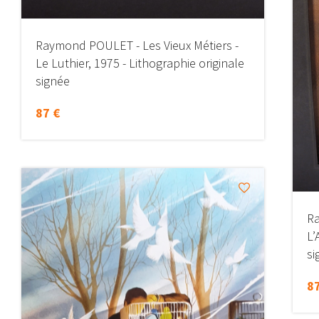
Raymond POULET - Les Vieux Métiers -
Le Luthier, 1975 - Lithographie originale
signée
87 €
Ra
L’
si
87