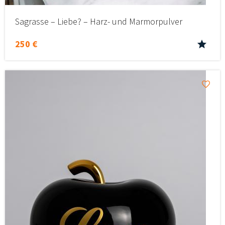
Sagrasse – Liebe? – Harz- und Marmorpulver
250 €