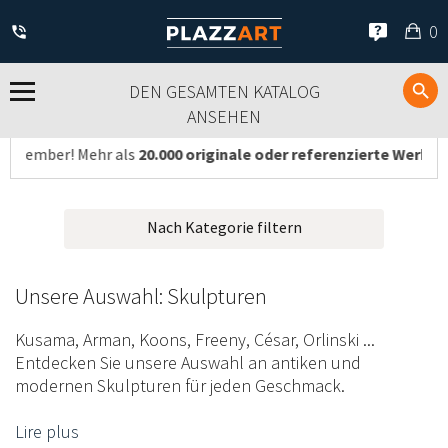
Me
0
Ei
DEN GESAMTEN KATALOG
ANSEHEN
originale oder referenzierte Werke an
, die alle von zertifizier
Nach Kategorie filtern
Unsere Auswahl: Skulpturen
Kusama, Arman, Koons, Freeny, César, Orlinski ...
Entdecken Sie unsere Auswahl an antiken und
modernen Skulpturen für jeden Geschmack.
Lire plus